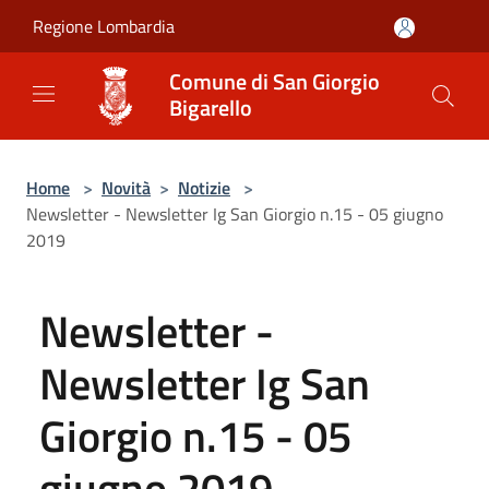
Salta al contenuto principale
Regione Lombardia
Comune di San Giorgio
Bigarello
Home
>
Novità
>
Notizie
>
Newsletter - Newsletter Ig San Giorgio n.15 - 05 giugno
2019
Newsletter -
Newsletter Ig San
Giorgio n.15 - 05
giugno 2019