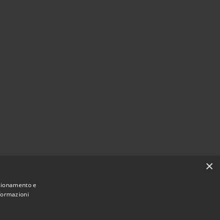
×
nzionamento e
nformazioni