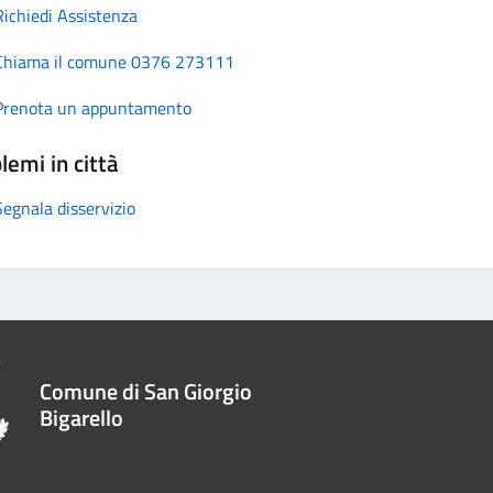
Richiedi Assistenza
Chiama il comune 0376 273111
Prenota un appuntamento
lemi in città
Segnala disservizio
Comune di San Giorgio
Bigarello