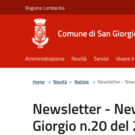
Salta al contenuto principale
Regione Lombardia
Comune di San Giorgi
Amministrazione
Novità
Servizi
Vivere 
Home
>
Novità
>
Notizie
>
Newsletter - News
Newsletter - New
Giorgio n.20 de