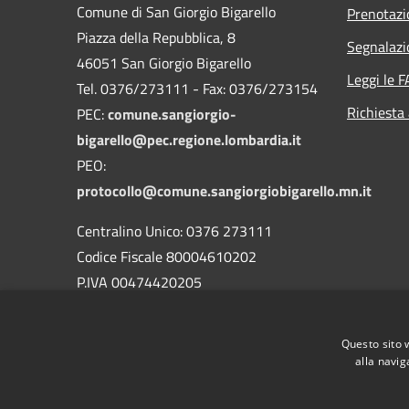
Comune di San Giorgio Bigarello
Prenotaz
Piazza della Repubblica, 8
Segnalazi
46051 San Giorgio Bigarello
Leggi le 
Tel. 0376/273111 - Fax: 0376/273154
Richiesta
PEC:
comune.sangiorgio-
bigarello@pec.regione.lombardia.it
PEO:
protocollo@comune.sangiorgiobigarello.mn.it
Centralino Unico: 0376 273111
Codice Fiscale 80004610202
P.IVA 00474420205
CODICE Ufficio unico:
UFH1ED
Codice IPA:
c_h883
Questo sito 
alla navig