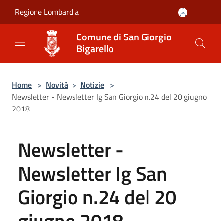
Salta al contenuto principale
Regione Lombardia
Comune di San Giorgio
Bigarello
Home
>
Novità
>
Notizie
>
Newsletter - Newsletter Ig San Giorgio n.24 del 20 giugno
2018
Newsletter -
Newsletter Ig San
Giorgio n.24 del 20
giugno 2018