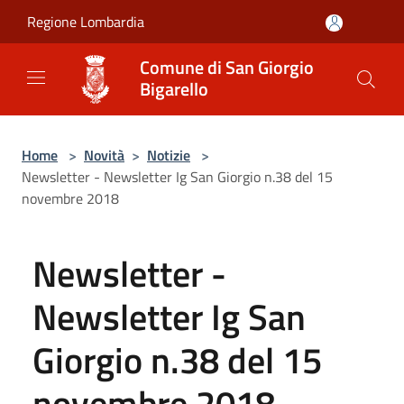
Salta al contenuto principale
Regione Lombardia
Comune di San Giorgio
Bigarello
Home
>
Novità
>
Notizie
>
Newsletter - Newsletter Ig San Giorgio n.38 del 15
novembre 2018
Newsletter -
Newsletter Ig San
Giorgio n.38 del 15
novembre 2018