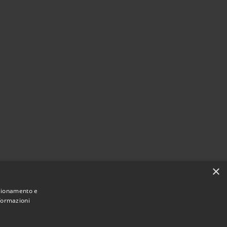
×
nzionamento e
nformazioni