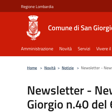
Salta al contenuto principale
Regione Lombardia
Comune di San Giorgi
Amministrazione
Novità
Servizi
Vivere 
Home
>
Novità
>
Notizie
>
Newsletter - News
Newsletter - New
Giorgio n.40 del