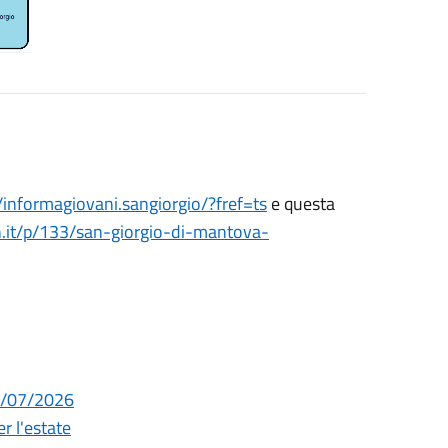
informagiovani.sangiorgio/?fref=ts
e questa
.it/p/133/san-giorgio-di-mantova-
29/07/2026
r l'estate