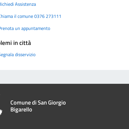
Richiedi Assistenza
Chiama il comune 0376 273111
Prenota un appuntamento
lemi in città
Segnala disservizio
Comune di San Giorgio
Bigarello