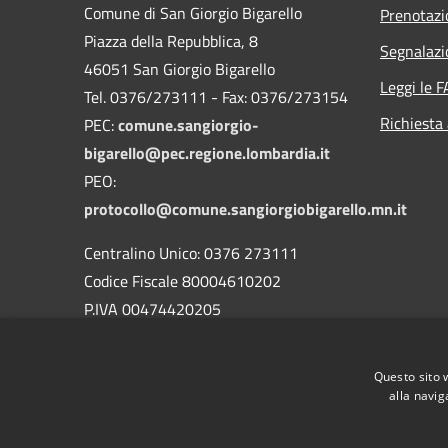
Comune di San Giorgio Bigarello
Prenotaz
Piazza della Repubblica, 8
Segnalazi
46051 San Giorgio Bigarello
Leggi le 
Tel. 0376/273111 - Fax: 0376/273154
Richiesta
PEC:
comune.sangiorgio-
bigarello@pec.regione.lombardia.it
PEO:
protocollo@comune.sangiorgiobigarello.mn.it
Centralino Unico: 0376 273111
Codice Fiscale 80004610202
P.IVA 00474420205
CODICE Ufficio unico:
UFH1ED
Codice IPA:
c_h883
Questo sito 
alla navig