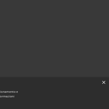
×
nzionamento e
nformazioni