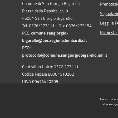
Comune di San Giorgio Bigarello
Prenotaz
Piazza della Repubblica, 8
Segnalazi
46051 San Giorgio Bigarello
Leggi le 
Tel. 0376/273111 - Fax: 0376/273154
Richiesta
PEC:
comune.sangiorgio-
bigarello@pec.regione.lombardia.it
PEO:
protocollo@comune.sangiorgiobigarello.mn.it
Centralino Unico: 0376 273111
Codice Fiscale 80004610202
P.IVA 00474420205
CODICE Ufficio unico:
UFH1ED
Codice IPA:
c_h883
Questo sito 
alla navig