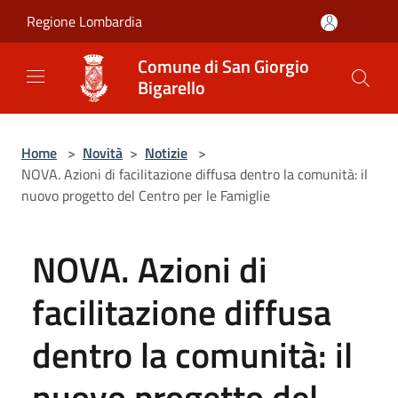
Salta al contenuto principale
Regione Lombardia
Comune di San Giorgio
Bigarello
Home
>
Novità
>
Notizie
>
NOVA. Azioni di facilitazione diffusa dentro la comunità: il
nuovo progetto del Centro per le Famiglie
NOVA. Azioni di
facilitazione diffusa
dentro la comunità: il
nuovo progetto del