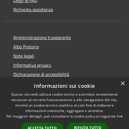
Leggi le FAQ
Richiesta assistenza
Amministrazione trasparente
Albo Pretorio
Note legali
Informativa privacy
Dichiarazione di accessibilità
×
Obiettivi di accessibilità
Informazioni sui cookie
Questo sito web utilizza cookie tecnici e assimilati strettamente
necessari al corretto funzionamento e alla navigazione del sito,
nonché un cookie tecnico analitico al solo fine di elaborare
informazioni statistiche, aggregate e anonime.
RSS
Copyright © 2026 • Comune di
Per maggiori dettagli, può consultare la cookie policy al seguente
link
Accessibilità
San Giorgio Bigarello •
Privacy
Municipium
Powered by
•
RIFIUTA TUTTO
ACCETTA TUTTO