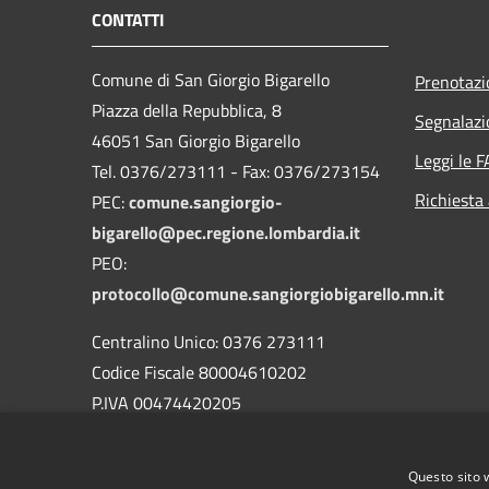
CONTATTI
Comune di San Giorgio Bigarello
Prenotaz
Piazza della Repubblica, 8
Segnalazi
46051 San Giorgio Bigarello
Leggi le 
Tel. 0376/273111 - Fax: 0376/273154
Richiesta
PEC:
comune.sangiorgio-
bigarello@pec.regione.lombardia.it
PEO:
protocollo@comune.sangiorgiobigarello.mn.it
Centralino Unico: 0376 273111
Codice Fiscale 80004610202
P.IVA 00474420205
CODICE Ufficio unico:
UFH1ED
Codice IPA:
c_h883
Questo sito 