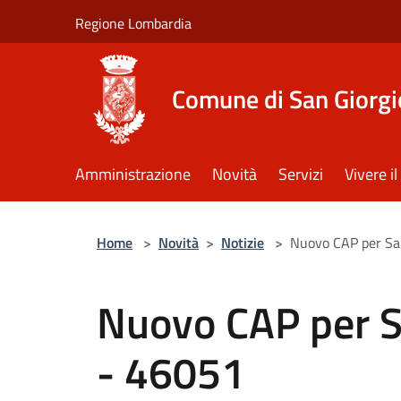
Salta al contenuto principale
Regione Lombardia
Comune di San Giorgi
Amministrazione
Novità
Servizi
Vivere 
Home
>
Novità
>
Notizie
>
Nuovo CAP per San
Nuovo CAP per Sa
- 46051