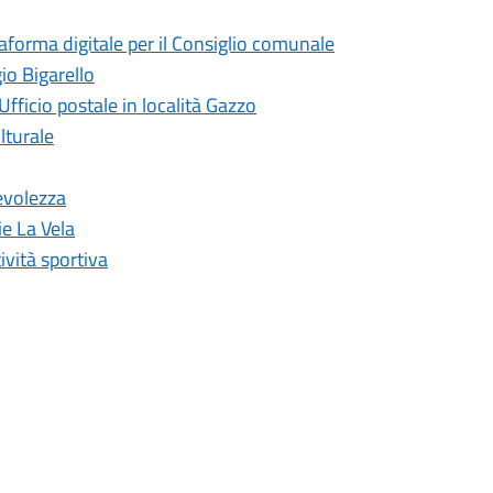
taforma digitale per il Consiglio comunale
io Bigarello
Ufficio postale in località Gazzo
lturale
evolezza
ie La Vela
ività sportiva