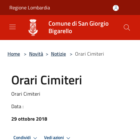
Salta al contenuto principale
Regione Lombardia
Comune di San Giorgio
Bigarello
Home
>
Novità
>
Notizie
>
Orari Cimiteri
Orari Cimiteri
Orari Cimiteri
Data :
29 ottobre 2018
Condividi
Vedi azioni