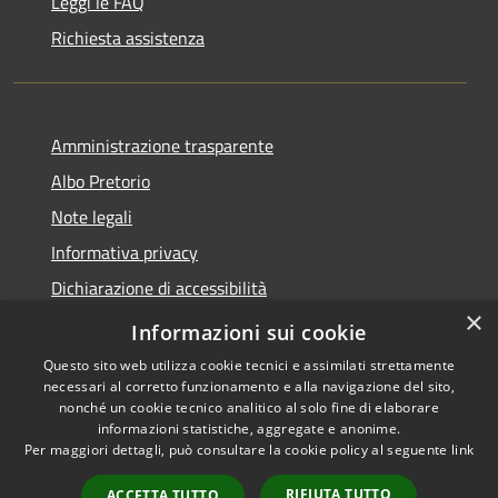
Leggi le FAQ
Richiesta assistenza
Amministrazione trasparente
Albo Pretorio
Note legali
Informativa privacy
Dichiarazione di accessibilità
×
Obiettivi di accessibilità
Informazioni sui cookie
Questo sito web utilizza cookie tecnici e assimilati strettamente
necessari al corretto funzionamento e alla navigazione del sito,
nonché un cookie tecnico analitico al solo fine di elaborare
informazioni statistiche, aggregate e anonime.
RSS
Copyright © 2026 • Comune di
Per maggiori dettagli, può consultare la cookie policy al seguente
link
Accessibilità
San Giorgio Bigarello •
Privacy
Municipium
Powered by
•
RIFIUTA TUTTO
ACCETTA TUTTO