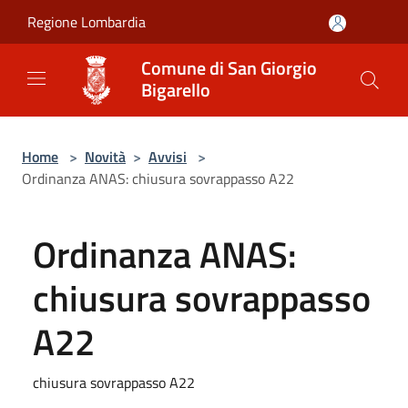
Salta al contenuto principale
Regione Lombardia
Comune di San Giorgio
Bigarello
Home
>
Novità
>
Avvisi
>
Ordinanza ANAS: chiusura sovrappasso A22
Ordinanza ANAS:
chiusura sovrappasso
A22
chiusura sovrappasso A22