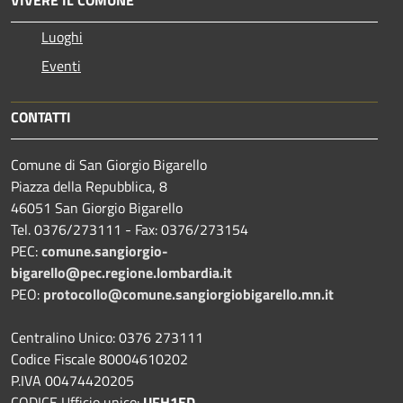
Luoghi
Eventi
CONTATTI
Comune di San Giorgio Bigarello
Piazza della Repubblica, 8
46051 San Giorgio Bigarello
Tel. 0376/273111 - Fax: 0376/273154
PEC:
comune.sangiorgio-
bigarello@pec.regione.lombardia.it
PEO:
protocollo@comune.sangiorgiobigarello.mn.it
Centralino Unico: 0376 273111
Codice Fiscale 80004610202
P.IVA 00474420205
CODICE Ufficio unico:
UFH1ED