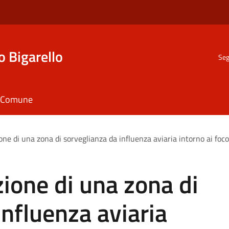
o Bigarello
Seg
il Comune
ne di una zona di sorveglianza da influenza aviaria intorno ai focola
zione di una zona di
influenza aviaria