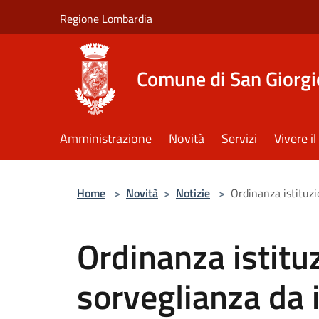
Salta al contenuto principale
Regione Lombardia
Comune di San Giorgi
Amministrazione
Novità
Servizi
Vivere 
Home
>
Novità
>
Notizie
>
Ordinanza istituzio
Ordinanza istitu
sorveglianza da 