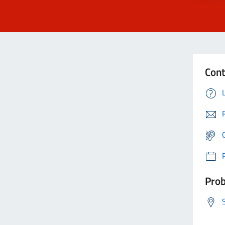
Cont
Prob