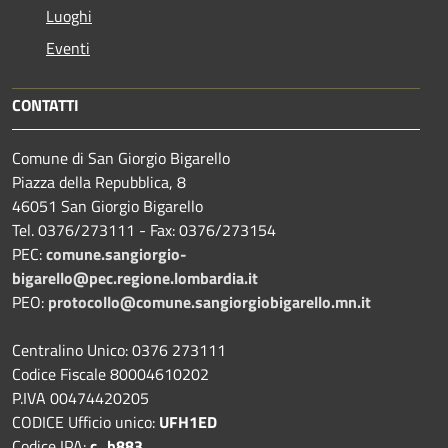
Luoghi
Eventi
CONTATTI
Comune di San Giorgio Bigarello
Piazza della Repubblica, 8
46051 San Giorgio Bigarello
Tel. 0376/273111 - Fax: 0376/273154
PEC:
comune.sangiorgio-
bigarello@pec.regione.lombardia.it
PEO:
protocollo@comune.sangiorgiobigarello.mn.it
Centralino Unico: 0376 273111
Codice Fiscale 80004610202
P.IVA 00474420205
CODICE Ufficio unico:
UFH1ED
Codice IPA:
c_h883