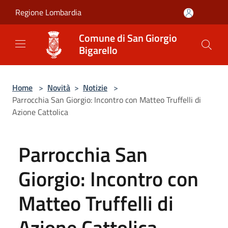
Salta al contenuto principale
Regione Lombardia
Comune di San Giorgio
Bigarello
Home
>
Novità
>
Notizie
>
Parrocchia San Giorgio: Incontro con Matteo Truffelli di
Azione Cattolica
Parrocchia San
Giorgio: Incontro con
Matteo Truffelli di
Azione Cattolica