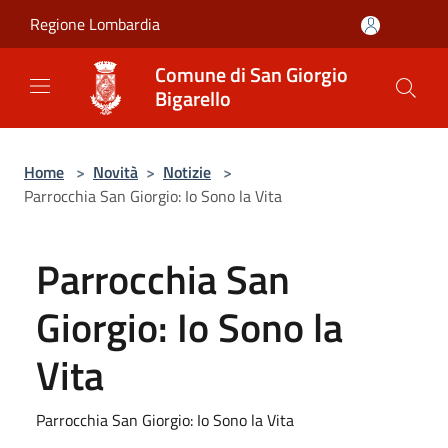
Salta al contenuto principale
Regione Lombardia
Comune di San Giorgio
Bigarello
Home
>
Novità
>
Notizie
>
Parrocchia San Giorgio: Io Sono la Vita
Parrocchia San
Giorgio: Io Sono la
Vita
Parrocchia San Giorgio: Io Sono la Vita