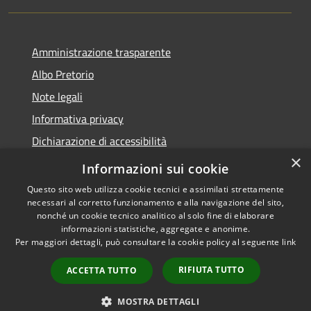
Amministrazione trasparente
Albo Pretorio
Note legali
Informativa privacy
Dichiarazione di accessibilità
×
Obiettivi di accessibilità
Informazioni sui cookie
Questo sito web utilizza cookie tecnici e assimilati strettamente
necessari al corretto funzionamento e alla navigazione del sito,
nonché un cookie tecnico analitico al solo fine di elaborare
informazioni statistiche, aggregate e anonime.
RSS
Copyright © 2026 • Comune di
Per maggiori dettagli, può consultare la cookie policy al seguente
link
Accessibilità
San Giorgio Bigarello •
Privacy
Municipium
Powered by
•
RIFIUTA TUTTO
ACCETTA TUTTO
Cookie
Accesso redazione
Mappa del sito
MOSTRA DETTAGLI