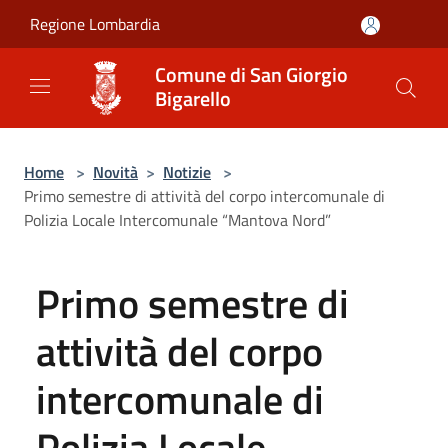
Salta al contenuto principale
Regione Lombardia
Comune di San Giorgio
Bigarello
Home
>
Novità
>
Notizie
>
Primo semestre di attività del corpo intercomunale di
Polizia Locale Intercomunale “Mantova Nord”
Primo semestre di
attività del corpo
intercomunale di
Polizia Locale