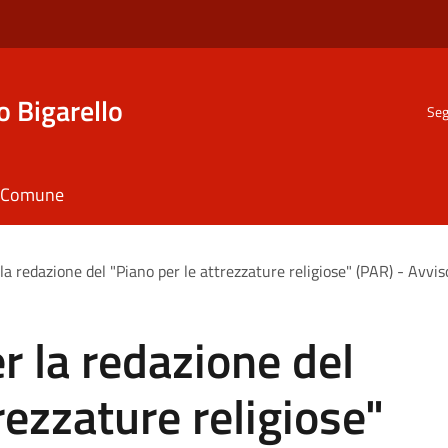
o Bigarello
Seg
il Comune
a redazione del "Piano per le attrezzature religiose" (PAR) - Avvis
 la redazione del
rezzature religiose"