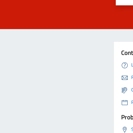
Cont
Prob