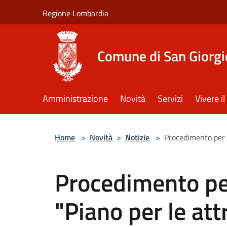
Salta al contenuto principale
Regione Lombardia
Comune di San Giorgi
Amministrazione
Novità
Servizi
Vivere 
Home
>
Novità
>
Notizie
>
Procedimento per l
Procedimento per
"Piano per le att