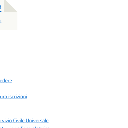
d
a
cedere
ura iscrizioni
rvizio Civile Universale