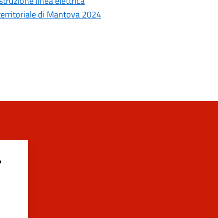
truzione linea elettrica
 territoriale di Mantova 2024
?