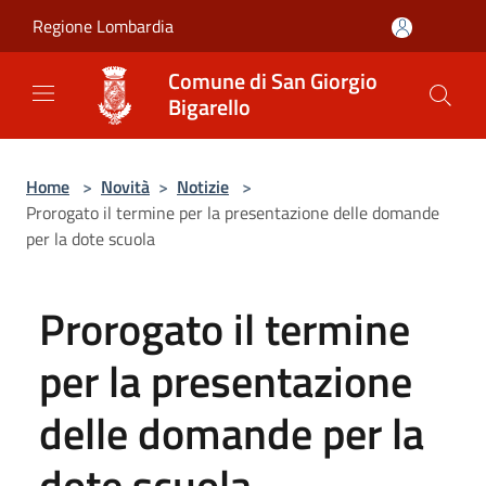
Salta al contenuto principale
Regione Lombardia
Comune di San Giorgio
Bigarello
Home
>
Novità
>
Notizie
>
Prorogato il termine per la presentazione delle domande
per la dote scuola
Prorogato il termine
per la presentazione
delle domande per la
dote scuola