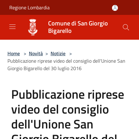
Salta al contenuto principale
Regione Lombardia
Comune di San Giorgio
Bigarello
Home
>
Novità
>
Notizie
>
Pubblicazione riprese video del consiglio dell'Unione San
Giorgio Bigarello del 30 luglio 2016
Pubblicazione riprese
video del consiglio
dell'Unione San
Giorgio Bigarello del