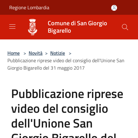
Salta al contenuto principale
Regione Lombardia
Comune di San Giorgio
Bigarello
Home
>
Novità
>
Notizie
>
Pubblicazione riprese video del consiglio dell'Unione San
Giorgio Bigarello del 31 maggio 2017
Pubblicazione riprese
video del consiglio
dell'Unione San
Giorgio Bigarello del