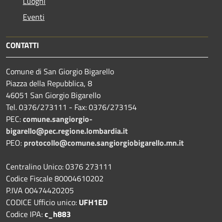
Luoghi
Eventi
CONTATTI
Comune di San Giorgio Bigarello
Piazza della Repubblica, 8
46051 San Giorgio Bigarello
Tel. 0376/273111 - Fax: 0376/273154
PEC:
comune.sangiorgio-
bigarello@pec.regione.lombardia.it
PEO:
protocollo@comune.sangiorgiobigarello.mn.it
Centralino Unico: 0376 273111
Codice Fiscale 80004610202
P.IVA 00474420205
CODICE Ufficio unico:
UFH1ED
Codice IPA:
c_h883