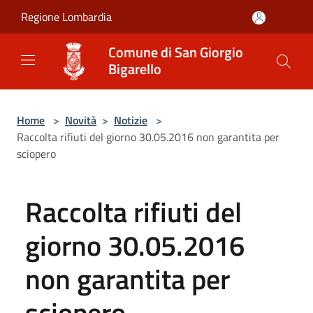
Salta al contenuto principale
Regione Lombardia
Comune di San Giorgio
Bigarello
Home
>
Novità
>
Notizie
>
Raccolta rifiuti del giorno 30.05.2016 non garantita per
sciopero
Raccolta rifiuti del
giorno 30.05.2016
non garantita per
sciopero