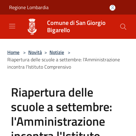
Salta al contenuto principale
Regione Lombardia
Comune di San Giorgio
Bigarello
Home
>
Novità
>
Notizie
>
Riapertura delle scuole a settembre: l'Amministrazione
incontra l'Istituto Comprensivo
Riapertura delle
scuole a settembre:
l'Amministrazione
incontra l'Istituto