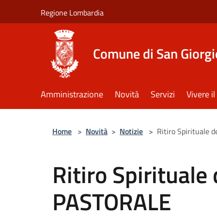
Salta al contenuto principale
Regione Lombardia
Comune di San Giorgi
Amministrazione
Novità
Servizi
Vivere 
Home
>
Novità
>
Notizie
>
Ritiro Spirituale
Ritiro Spirituale
PASTORALE