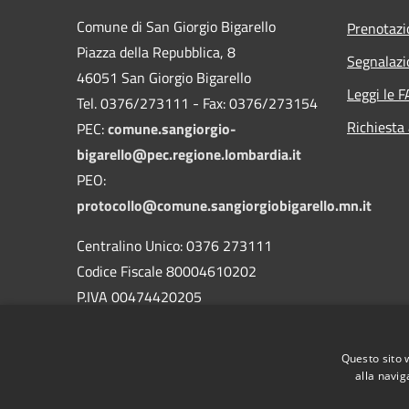
Comune di San Giorgio Bigarello
Prenotaz
Piazza della Repubblica, 8
Segnalazi
46051 San Giorgio Bigarello
Leggi le 
Tel. 0376/273111 - Fax: 0376/273154
Richiesta
PEC:
comune.sangiorgio-
bigarello@pec.regione.lombardia.it
PEO:
protocollo@comune.sangiorgiobigarello.mn.it
Centralino Unico: 0376 273111
Codice Fiscale 80004610202
P.IVA 00474420205
CODICE Ufficio unico:
UFH1ED
Codice IPA:
c_h883
Questo sito 
alla navig