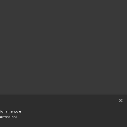
×
nzionamento e
nformazioni