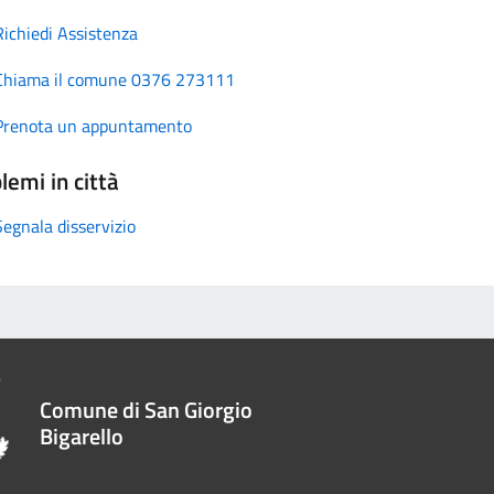
Richiedi Assistenza
Chiama il comune 0376 273111
Prenota un appuntamento
lemi in città
Segnala disservizio
Comune di San Giorgio
Bigarello