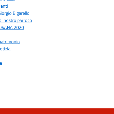
venti
Giorgio Bigarello
di nostro parroco
TOVANA 2020
 matrimonio
otizia
le