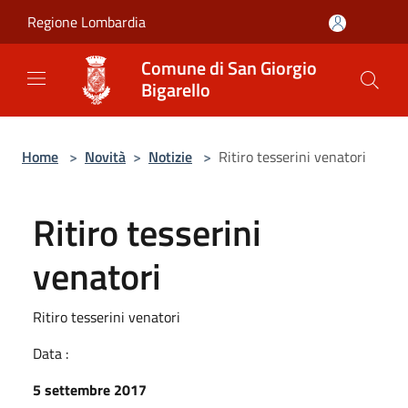
Salta al contenuto principale
Regione Lombardia
Comune di San Giorgio
Bigarello
Home
>
Novità
>
Notizie
>
Ritiro tesserini venatori
Ritiro tesserini
venatori
Ritiro tesserini venatori
Data :
5 settembre 2017