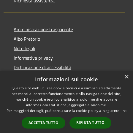
Richiesta assistenza
Amministrazione trasparente
Albo Pretorio
Note legali
Informativa privacy
Dichiarazione di accessibilità
×
Obiettivi di accessibilità
Informazioni sui cookie
Questo sito web utilizza cookie tecnici e assimilati strettamente
necessari al corretto funzionamento e alla navigazione del sito,
nonché un cookie tecnico analitico al solo fine di elaborare
informazioni statistiche, aggregate e anonime.
RSS
Copyright © 2026 • Comune di
Per maggiori dettagli, può consultare la cookie policy al seguente
link
Accessibilità
San Giorgio Bigarello •
Privacy
Municipium
Powered by
•
RIFIUTA TUTTO
ACCETTA TUTTO
Cookie
Accesso redazione