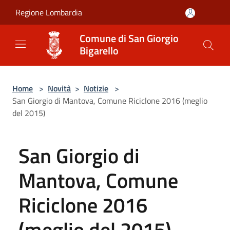
Salta al contenuto principale
Regione Lombardia
Comune di San Giorgio
Bigarello
Home
>
Novità
>
Notizie
>
San Giorgio di Mantova, Comune Riciclone 2016 (meglio
del 2015)
San Giorgio di
Mantova, Comune
Riciclone 2016
(meglio del 2015)