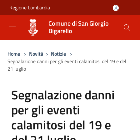
Salta al contenuto principale
Regione Lombardia
Comune di San Giorgio
Bigarello
Home
>
Novità
>
Notizie
>
Segnalazione danni per gli eventi calamitosi del 19 e del
21 luglio
Segnalazione danni
per gli eventi
calamitosi del 19 e
del 21 luglio