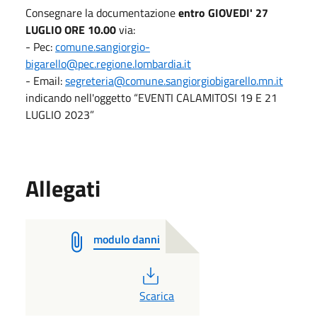
Consegnare la documentazione
entro GIOVEDI' 27
LUGLIO ORE 10.00
via:
- Pec:
comune.sangiorgio-
bigarello@pec.regione.lombardia.it
- Email:
segreteria@comune.sangiorgiobigarello.mn.it
indicando nell'oggetto “EVENTI CALAMITOSI 19 E 21
LUGLIO 2023”
Allegati
modulo danni
PDF
Scarica