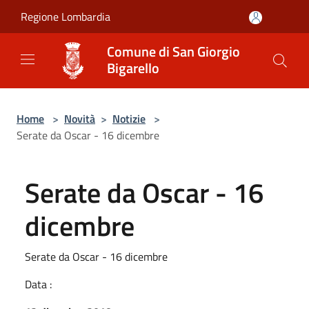
Salta al contenuto principale
Regione Lombardia
Comune di San Giorgio
Bigarello
Home
>
Novità
>
Notizie
>
Serate da Oscar - 16 dicembre
Serate da Oscar - 16
dicembre
Serate da Oscar - 16 dicembre
Data :