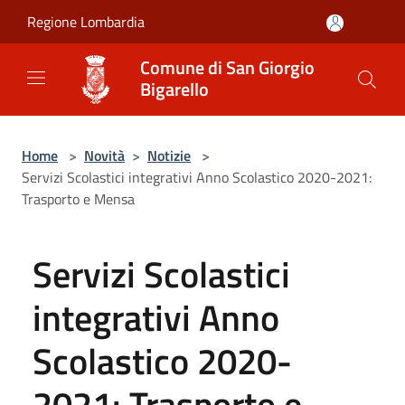
Salta al contenuto principale
Regione Lombardia
Comune di San Giorgio
Bigarello
Home
>
Novità
>
Notizie
>
Servizi Scolastici integrativi Anno Scolastico 2020-2021:
Trasporto e Mensa
Servizi Scolastici
integrativi Anno
Scolastico 2020-
2021: Trasporto e