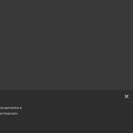
×
nzionamento e
nformazioni