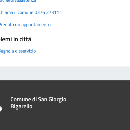
Chiama il comune 0376 273111
Prenota un appuntamento
lemi in città
Segnala disservizio
Comune di San Giorgio
Bigarello