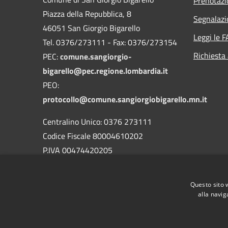
Prenotaz
Piazza della Repubblica, 8
Segnalazi
46051 San Giorgio Bigarello
Leggi le 
Tel. 0376/273111 - Fax: 0376/273154
Richiesta
PEC:
comune.sangiorgio-
bigarello@pec.regione.lombardia.it
PEO:
protocollo@comune.sangiorgiobigarello.mn.it
Centralino Unico: 0376 273111
Codice Fiscale 80004610202
P.IVA 00474420205
CODICE Ufficio unico:
UFH1ED
Codice IPA:
c_h883
Questo sito 
alla navig