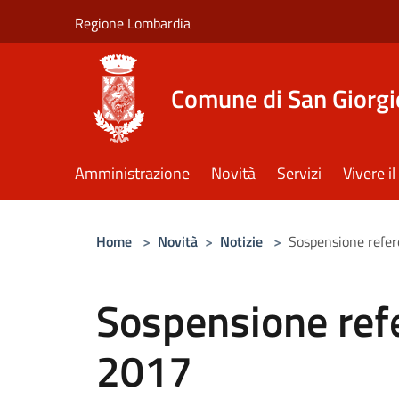
Salta al contenuto principale
Regione Lombardia
Comune di San Giorgi
Amministrazione
Novità
Servizi
Vivere 
Home
>
Novità
>
Notizie
>
Sospensione refe
Sospensione re
2017