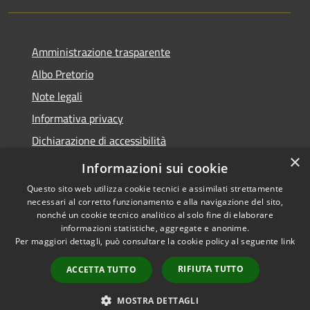
Amministrazione trasparente
Albo Pretorio
Note legali
Informativa privacy
Dichiarazione di accessibilità
×
Obiettivi di accessibilità
Informazioni sui cookie
Questo sito web utilizza cookie tecnici e assimilati strettamente
necessari al corretto funzionamento e alla navigazione del sito,
nonché un cookie tecnico analitico al solo fine di elaborare
informazioni statistiche, aggregate e anonime.
RSS
Copyright © 2026 • Comune di
Per maggiori dettagli, può consultare la cookie policy al seguente
link
Accessibilità
San Giorgio Bigarello •
Privacy
Municipium
Powered by
•
RIFIUTA TUTTO
ACCETTA TUTTO
Cookie
Accesso redazione
Mappa del sito
MOSTRA DETTAGLI