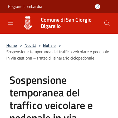
Salta al contenuto principale
Regione Lombardia
Comune di San Giorgio
Bigarello
Home
>
Novità
>
Notizie
>
Sospensione temporanea del traffico veicolare e pedonale
in via castiona – tratto di itinerario ciclopedonale
Sospensione
temporanea del
traffico veicolare e
pedonale in via