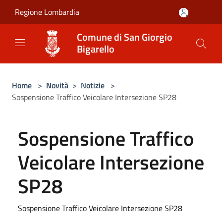
Salta al contenuto principale
Regione Lombardia
Comune di San Giorgio
Bigarello
Home
>
Novità
>
Notizie
>
Sospensione Traffico Veicolare Intersezione SP28
Sospensione Traffico
Veicolare Intersezione
SP28
Sospensione Traffico Veicolare Intersezione SP28