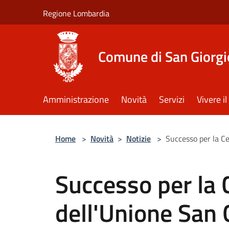
Salta al contenuto principale
Regione Lombardia
Comune di San Giorgi
Amministrazione
Novità
Servizi
Vivere 
Home
>
Novità
>
Notizie
>
Successo per la Ce
Successo per la 
dell'Unione San 