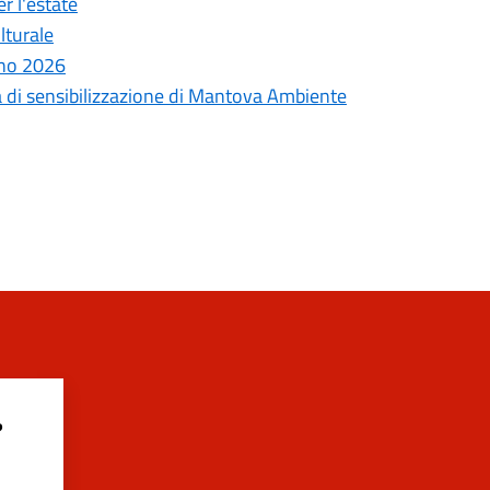
r l'estate
lturale
nno 2026
a di sensibilizzazione di Mantova Ambiente
?