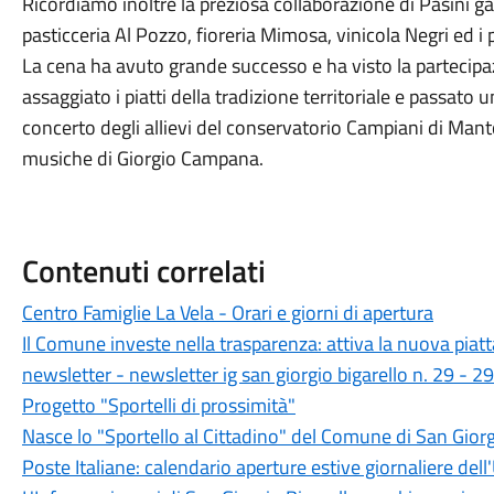
Ricordiamo inoltre la preziosa collaborazione di Pasini ga
pasticceria Al Pozzo, fioreria Mimosa, vinicola Negri ed i 
La cena ha avuto grande successo e ha visto la partecipazi
assaggiato i piatti della tradizione territoriale e passato 
concerto degli allievi del conservatorio Campiani di Mant
musiche di Giorgio Campana.
Contenuti correlati
Centro Famiglie La Vela - Orari e giorni di apertura
Il Comune investe nella trasparenza: attiva la nuova piat
newsletter - newsletter ig san giorgio bigarello n. 29 - 
Progetto "Sportelli di prossimità"
Nasce lo "Sportello al Cittadino" del Comune di San Giorg
Poste Italiane: calendario aperture estive giornaliere dell'