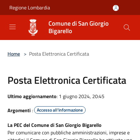
Salta al contenuto principale
Regione Lombardia
Comune di San Giorgio
Bigarello
Home
>
Posta Elettronica Certificata
Posta Elettronica Certificata
Ultimo aggiornamento
: 1 giugno 2024, 20:45
Argomenti
:
Accesso all'informazione
La PEC del Comune di San Giorgio Bigarello
Per comunicare con pubbliche amministrazioni, imprese e
cittadini il Comune di San Giorgio Bigarello ha attivato una