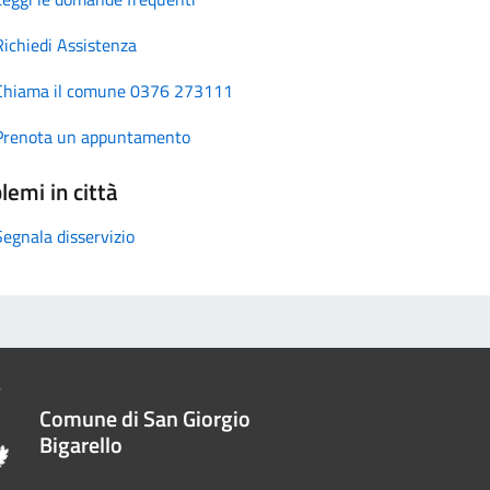
Richiedi Assistenza
Chiama il comune 0376 273111
Prenota un appuntamento
lemi in città
Segnala disservizio
Comune di San Giorgio
Bigarello