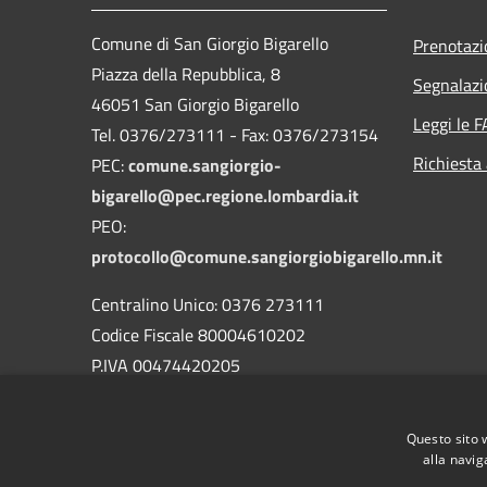
Comune di San Giorgio Bigarello
Prenotaz
Piazza della Repubblica, 8
Segnalazi
46051 San Giorgio Bigarello
Leggi le 
Tel. 0376/273111 - Fax: 0376/273154
Richiesta
PEC:
comune.sangiorgio-
bigarello@pec.regione.lombardia.it
PEO:
protocollo@comune.sangiorgiobigarello.mn.it
Centralino Unico: 0376 273111
Codice Fiscale 80004610202
P.IVA 00474420205
CODICE Ufficio unico:
UFH1ED
Codice IPA:
c_h883
Questo sito 
alla navig