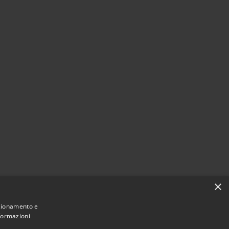
×
nzionamento e
nformazioni