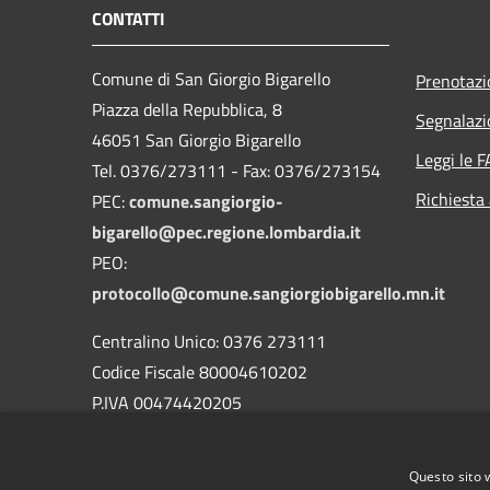
CONTATTI
Comune di San Giorgio Bigarello
Prenotaz
Piazza della Repubblica, 8
Segnalazi
46051 San Giorgio Bigarello
Leggi le 
Tel. 0376/273111 - Fax: 0376/273154
Richiesta
PEC:
comune.sangiorgio-
bigarello@pec.regione.lombardia.it
PEO:
protocollo@comune.sangiorgiobigarello.mn.it
Centralino Unico: 0376 273111
Codice Fiscale 80004610202
P.IVA 00474420205
CODICE Ufficio unico:
UFH1ED
Codice IPA:
c_h883
Questo sito 