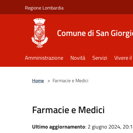
Salta al contenuto principale
Regione Lombardia
Comune di San Giorgi
Amministrazione
Novità
Servizi
Vivere 
Home
>
Farmacie e Medici
Farmacie e Medici
Ultimo aggiornamento
: 2 giugno 2024, 20: