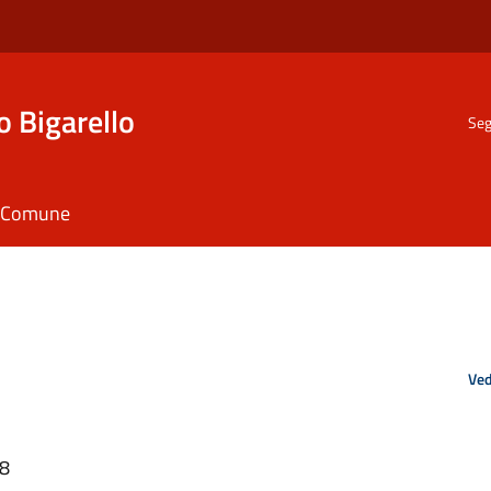
o Bigarello
Seg
il Comune
Ved
18