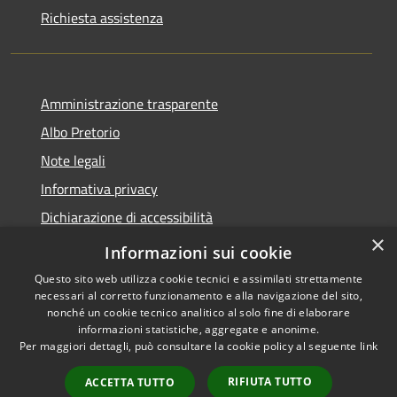
Richiesta assistenza
Amministrazione trasparente
Albo Pretorio
Note legali
Informativa privacy
Dichiarazione di accessibilità
×
Obiettivi di accessibilità
Informazioni sui cookie
Questo sito web utilizza cookie tecnici e assimilati strettamente
necessari al corretto funzionamento e alla navigazione del sito,
nonché un cookie tecnico analitico al solo fine di elaborare
informazioni statistiche, aggregate e anonime.
RSS
Copyright © 2026 • Comune di
Per maggiori dettagli, può consultare la cookie policy al seguente
link
Accessibilità
San Giorgio Bigarello •
Privacy
Municipium
Powered by
•
RIFIUTA TUTTO
ACCETTA TUTTO