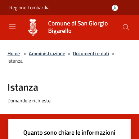
Salta al contenuto principale
Regione Lombardia
Comune di San Giorgio
Bigarello
Home
>
Amministrazione
>
Documenti e dati
>
Istanza
Istanza
Domande e richieste
Quanto sono chiare le informazioni