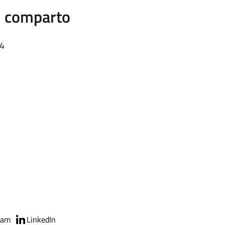
el comparto
04
ram
LinkedIn