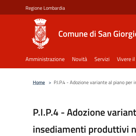
Salta al contenuto principale
Regione Lombardia
Comune di San Giorgi
Amministrazione
Novità
Servizi
Vivere 
Home
>
P.I.P.4 - Adozione variante al piano per 
P.I.P.4 - Adozione variant
insediamenti produttivi n°