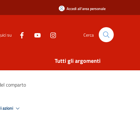
Accedi all'area personale
uici su
Cerca
Tutti gli argomenti
 del comparto
i azioni