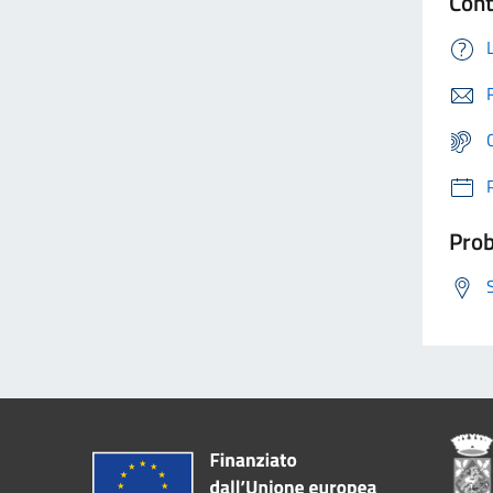
Cont
Prob