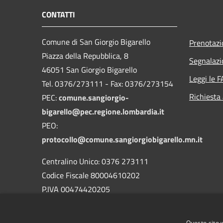
CONTATTI
Comune di San Giorgio Bigarello
Prenotaz
Piazza della Repubblica, 8
Segnalazi
46051 San Giorgio Bigarello
Leggi le 
Tel. 0376/273111 - Fax: 0376/273154
Richiesta
PEC:
comune.sangiorgio-
bigarello@pec.regione.lombardia.it
PEO:
protocollo@comune.sangiorgiobigarello.mn.it
Centralino Unico: 0376 273111
Codice Fiscale 80004610202
P.IVA 00474420205
CODICE Ufficio unico:
UFH1ED
Codice IPA:
c_h883
Questo sito 