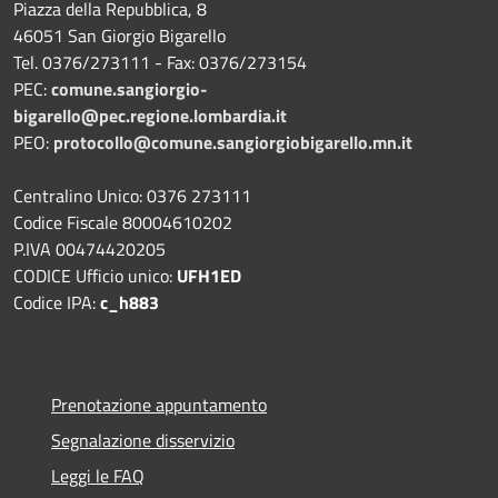
Piazza della Repubblica, 8
46051 San Giorgio Bigarello
Tel. 0376/273111 - Fax: 0376/273154
PEC:
comune.sangiorgio-
bigarello@pec.regione.lombardia.it
PEO:
protocollo@comune.sangiorgiobigarello.mn.it
Centralino Unico: 0376 273111
Codice Fiscale 80004610202
P.IVA 00474420205
CODICE Ufficio unico:
UFH1ED
Codice IPA:
c_h883
Prenotazione appuntamento
Segnalazione disservizio
Leggi le FAQ