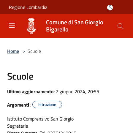
Salta al contenuto principale
Regione Lombardia
Comune di San Giorgio
Bigarello
Home
>
Scuole
Scuole
Ultimo aggiornamento
: 2 giugno 2024, 20:55
Argomenti
:
Istruzione
Istituto Comprensivo San Giorgio
Segreteria
Piazza 8 marzo, Tel. 0376/340045