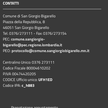
CONTATTI
Comune di San Giorgio Bigarello
Piazza della Repubblica, 8
46051 San Giorgio Bigarello
Tel. 0376/273111 - Fax: 0376/273154
PEC:
comune.sangiorgio-
bigarello@pec.regione.lombardia.it
PEO:
protocollo@comune.sangiorgiobigarello.mn.it
Centralino Unico: 0376 273111
Codice Fiscale 80004610202
P.IVA 00474420205
CODICE Ufficio unico:
UFH1ED
Codice IPA:
c_h883
Prenotazione appuntamento