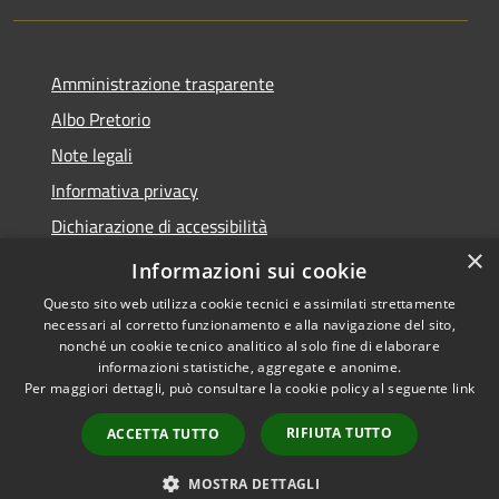
Amministrazione trasparente
Albo Pretorio
Note legali
Informativa privacy
Dichiarazione di accessibilità
×
Obiettivi di accessibilità
Informazioni sui cookie
Questo sito web utilizza cookie tecnici e assimilati strettamente
necessari al corretto funzionamento e alla navigazione del sito,
nonché un cookie tecnico analitico al solo fine di elaborare
informazioni statistiche, aggregate e anonime.
RSS
Copyright © 2026 • Comune di
Per maggiori dettagli, può consultare la cookie policy al seguente
link
Accessibilità
San Giorgio Bigarello •
Privacy
Municipium
Powered by
•
RIFIUTA TUTTO
ACCETTA TUTTO
Cookie
Accesso redazione
Mappa del sito
MOSTRA DETTAGLI