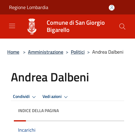
Salta al contenuto principale
Regione Lombardia
Comune di San Giorgio
Bigarello
Home
>
Amministrazione
>
Politici
>
Andrea Dalbeni
Andrea Dalbeni
Condividi
Vedi azioni
INDICE DELLA PAGINA
Incarichi