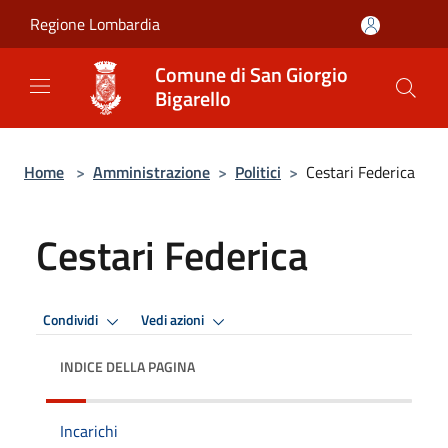
Salta al contenuto principale
Regione Lombardia
Comune di San Giorgio
Bigarello
Home
>
Amministrazione
>
Politici
>
Cestari Federica
Cestari Federica
Condividi
Vedi azioni
INDICE DELLA PAGINA
Incarichi