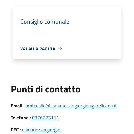
Consiglio comunale
VAI ALLA PAGINA
Punti di contatto
Email
:
protocollo@comune.sangiorgiobigarello.mn.it
Telefono
:
0376273111
PEC
:
comune.sangiorgio-