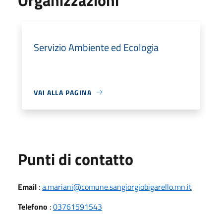
Servizio Ambiente ed Ecologia
VAI ALLA PAGINA
Punti di contatto
Email
:
a.mariani@comune.sangiorgiobigarello.mn.it
Telefono
:
03761591543