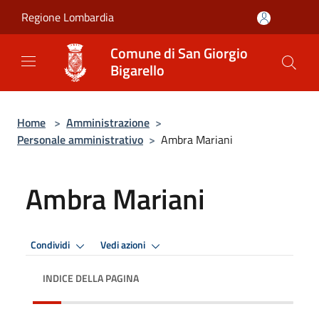
Salta al contenuto principale
Regione Lombardia
Comune di San Giorgio
Bigarello
Home
>
Amministrazione
>
Personale amministrativo
>
Ambra Mariani
Ambra Mariani
Condividi
Vedi azioni
INDICE DELLA PAGINA