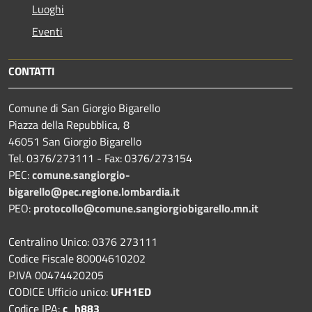
Luoghi
Eventi
CONTATTI
Comune di San Giorgio Bigarello
Piazza della Repubblica, 8
46051 San Giorgio Bigarello
Tel. 0376/273111 - Fax: 0376/273154
PEC:
comune.sangiorgio-
bigarello@pec.regione.lombardia.it
PEO:
protocollo@comune.sangiorgiobigarello.mn.it
Centralino Unico: 0376 273111
Codice Fiscale 80004610202
P.IVA 00474420205
CODICE Ufficio unico:
UFH1ED
Codice IPA:
c_h883