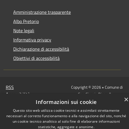
Amministrazione trasparente
Albo Pretorio
Note legali
Informativa privacy
Dichiarazione di accessibilità
Obiettivi di accessibilità
RSS
Copyright © 2026 • Comune di
Accessibilità
San Giorgio Bigarello •
×
Privacy
Municipium
Powered by
•
Informazioni sui cookie
Cookie
Accesso redazione
Questo sito web utilizza cookie tecnici e assimilati strettamente
Mappa del sito
necessari al corretto funzionamento e alla navigazione del sito, nonché
un cookie tecnico analitico al solo fine di elaborare informazioni
statistiche, aggregate e anonime.