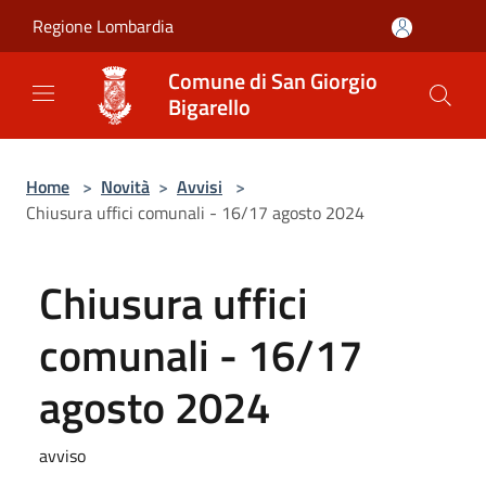
Salta al contenuto principale
Regione Lombardia
Comune di San Giorgio
Bigarello
Home
>
Novità
>
Avvisi
>
Chiusura uffici comunali - 16/17 agosto 2024
Chiusura uffici
comunali - 16/17
agosto 2024
avviso