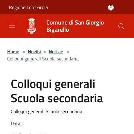
Salta al contenuto principale
Regione Lombardia
Comune di San Giorgio
Bigarello
Home
>
Novità
>
Notizie
>
Colloqui generali Scuola secondaria
Colloqui generali
Scuola secondaria
Colloqui generali Scuola secondaria
Data :