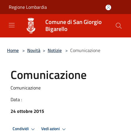
Salta al contenuto principale
Regione Lombardia
Comune di San Giorgio
Bigarello
Home
>
Novità
>
Notizie
>
Comunicazione
Comunicazione
Comunicazione
Data :
24 ottobre 2015
Condividi
Vedi azioni