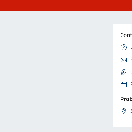
Cont
Prob