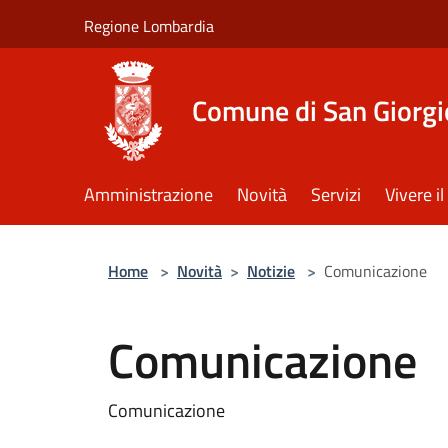
Salta al contenuto principale
Regione Lombardia
Comune di San Giorgi
Amministrazione
Novità
Servizi
Vivere 
Home
>
Novità
>
Notizie
>
Comunicazione
Comunicazione
Comunicazione