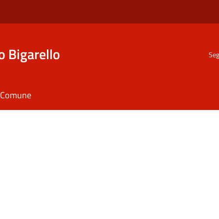
o Bigarello
Seg
il Comune