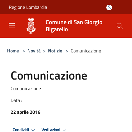
Salta al contenuto principale
Regione Lombardia
Comune di San Giorgio
Bigarello
Home
>
Novità
>
Notizie
>
Comunicazione
Comunicazione
Comunicazione
Data :
22 aprile 2016
Condividi
Vedi azioni