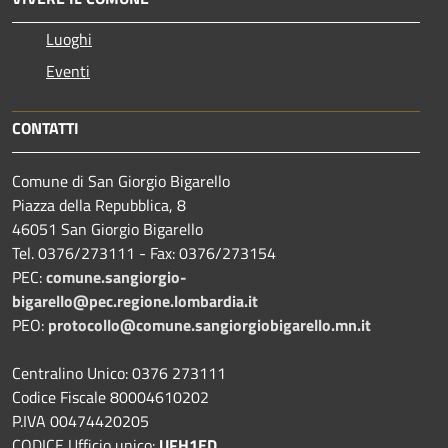
Luoghi
Eventi
CONTATTI
Comune di San Giorgio Bigarello
Piazza della Repubblica, 8
46051 San Giorgio Bigarello
Tel. 0376/273111 - Fax: 0376/273154
PEC:
comune.sangiorgio-
bigarello@pec.regione.lombardia.it
PEO:
protocollo@comune.sangiorgiobigarello.mn.it
Centralino Unico: 0376 273111
Codice Fiscale 80004610202
P.IVA 00474420205
CODICE Ufficio unico:
UFH1ED