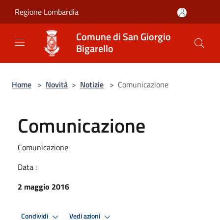
Salta al contenuto principale
Regione Lombardia
Comune di San Giorgio
Bigarello
Home
>
Novità
>
Notizie
>
Comunicazione
Comunicazione
Comunicazione
Data :
2 maggio 2016
Condividi
Vedi azioni